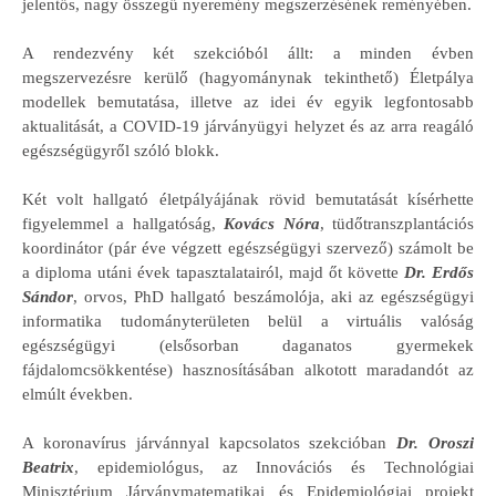
jelentős, nagy összegű nyeremény megszerzésének reményében.
A rendezvény két szekcióból állt: a minden évben
megszervezésre kerülő (hagyománynak tekinthető) Életpálya
modellek bemutatása, illetve az idei év egyik legfontosabb
aktualitását, a COVID-19 járványügyi helyzet és az arra reagáló
egészségügyről szóló blokk.
Két volt hallgató életpályájának rövid bemutatását kísérhette
figyelemmel a hallgatóság,
Kovács Nóra
, tüdőtranszplantációs
koordinátor (pár éve végzett egészségügyi szervező) számolt be
a diploma utáni évek tapasztalatairól, majd őt követte
Dr. Erdős
Sándor
, orvos, PhD hallgató beszámolója, aki az egészségügyi
informatika tudományterületen belül a virtuális valóság
egészségügyi (elsősorban daganatos gyermekek
fájdalomcsökkentése) hasznosításában alkotott maradandót az
elmúlt években.
A koronavírus járvánnyal kapcsolatos szekcióban
Dr. Oroszi
Beatrix
, epidemiológus, az Innovációs és Technológiai
Minisztérium Járványmatematikai és Epidemiológiai projekt