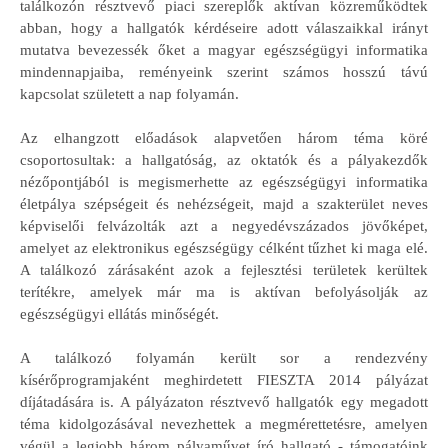
találkozón résztvevő piaci szereplők aktívan közreműködtek
abban, hogy a hallgatók kérdéseire adott válaszaikkal irányt
mutatva bevezessék őket a magyar egészségügyi informatika
mindennapjaiba, reményeink szerint számos hosszú távú
kapcsolat született a nap folyamán.
Az elhangzott előadások alapvetően három téma köré
csoportosultak: a hallgatóság, az oktatók és a pályakezdők
nézőpontjából is megismerhette az egészségügyi informatika
életpálya szépségeit és nehézségeit, majd a szakterület neves
képviselői felvázolták azt a negyedévszázados jövőképet,
amelyet az elektronikus egészségügy célként tűzhet ki maga elé.
A találkozó zárásaként azok a fejlesztési területek kerültek
terítékre, amelyek már ma is aktívan befolyásolják az
egészségügyi ellátás minőségét.
A találkozó folyamán került sor a rendezvény
kísérőprogramjaként meghirdetett FIESZTA 2014 pályázat
díjátadására is. A pályázaton résztvevő hallgatók egy megadott
téma kidolgozásával nevezhettek a megmérettetésre, amelyen
végül a legjobb három pályaművet író hallgató - támogatóink