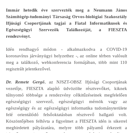
Immár hetedik éve szervezték meg a Neumann János
Számítógép-tudományi Társaság Orvos-biológiai Szakosztály
Ifjúsági Csoportjának tagjai a Fiatal Informatikusok és
Egészségügyi Szervezők Találkozóját, a FIESZTA
rendezvényt.
Idén rendhagyó módon - alkalmazkodva a COVID-19
koronavírus járványügyi helyzethez -, az online térben valósult
meg a találkozó, webkonferencia formájában, több mint 110
regisztrált jelentkezővel.
Dr. Remete Gergő
, az NJSZT-OBSZ Ifjúsági Csoportjának
vezetője, FIESZTA alapító üdvözölte résztvevőket, kiknek
túlnyomó többsége a rendezvény célkitűzéseinek megfelelően
egészségügyi szervező, egészségügyi mérnök vagy az
egészségügy és az egészségügyi informatika tudományterülete
felé orientálódó felsőoktatásban résztvevő hallgató volt.
Köszöntőjében felhívta a figyelmet a FIESZTA idén is sikerrel
meghirdetett pályázatára, melyre több pályamű érkezett a