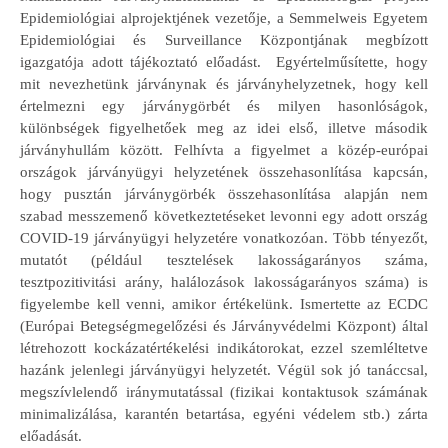
Epidemiológiai alprojektjének vezetője, a Semmelweis Egyetem
Epidemiológiai és Surveillance Központjának megbízott
igazgatója adott tájékoztató előadást. Egyértelműsítette, hogy
mit nevezhetünk járványnak és járványhelyzetnek, hogy kell
értelmezni egy járványgörbét és milyen hasonlóságok,
különbségek figyelhetőek meg az idei első, illetve második
járványhullám között. Felhívta a figyelmet a közép-európai
országok járványügyi helyzetének összehasonlítása kapcsán,
hogy pusztán járványgörbék összehasonlítása alapján nem
szabad messzemenő következtetéseket levonni egy adott ország
COVID-19 járványügyi helyzetére vonatkozóan. Több tényezőt,
mutatót (például tesztelések lakosságarányos száma,
tesztpozitivitási arány, halálozások lakosságarányos száma) is
figyelembe kell venni, amikor értékelünk. Ismertette az ECDC
(Európai Betegségmegelőzési és Járványvédelmi Központ) által
létrehozott kockázatértékelési indikátorokat, ezzel szemléltetve
hazánk jelenlegi járványügyi helyzetét. Végül sok jó tanáccsal,
megszívlelendő iránymutatással (fizikai kontaktusok számának
minimalizálása, karantén betartása, egyéni védelem stb.) zárta
előadását.