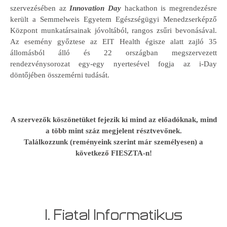
szervezésében az
Innovation Day
hackathon is megrendezésre
került a Semmelweis Egyetem Egészségügyi Menedzserképző
Központ munkatársainak jóvoltából, rangos zsűri bevonásával.
Az esemény győztese az EIT Health égisze alatt zajló 35
állomásból álló és 22 országban megszervezett
rendezvénysorozat egy-egy nyertesével fogja az i-Day
döntőjében összemérni tudását.
A szervezők köszönetüket fejezik ki mind az előadóknak, mind
a több mint száz megjelent résztvevőnek.
Találkozzunk (reményeink szerint már személyesen) a
következő FIESZTA-n!
I. Fiatal Informatikus