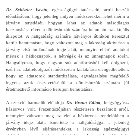
Dr. Schiszler István
, egészségügyi tanácsadó, arról beszélt
előadásában, hogy jelenleg milyen módszerekkel lehet mérni a
járvány terjedését, hogyan lehet az adatok másodlagos
hasznosítása révén a döntéshozók számára bemutatni az aktuális
állapotot. A hallgatóság számára látványos ábrákon keresztül
került bemutatásra, hogy változott meg a lakosság aktivitása a
járvány első hullámának ideje alatt, mennyire eltérő adatokat
mértek a hétköznapok, a hétvégék és az ünnepnapok során.
Hangsúlyozta, hogy nagyon sok adatforrásból kell dolgozni,
ezért az adatfeldolgozói módszertan kialakítása elengedhetetlen,
hogy az adatsorok standardizálása, egységesítése megfelelő
legyen, azok összevetéséből a döntéshozók számára jól
értelmezhető információ kerüljön bemutatásra.
A szekció harmadik előadója
Dr. Braun Edina
, belgyógyász,
háziorvos volt. Prezentációjában részletesen beszámolt arról,
mennyire változott meg az élet a háziorvosi rendelőkben a
járvány ideje alatt. Ismertette a hallgatósággal a jelenleg
érvényben lévő eljárásrendeket, a lakosság egészségügyi