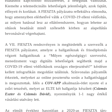
ellátáshoz kapcsolódó hozzáférését, a betegutak változását.
Kiemelte a telemedicinális lehetőségek jelentőségét, azok fajtáit,
előnyeit és korlátait. A FIESZTA pályázatra reflektálva elmondta,
hogy amennyiben elérhetővé válik a COVID-19 elleni védőoltás,
az milyen hatással lesz az ellátórendszerre, hogyan lehetne az
oltások beadását minél szélesebb körben az alapellátás
bevonásával végrehajtani.
A VII. FIESZTA rendezvényen is meghirdették a szervezők a
FIESZTA pályázatot, amelyre a hallgatóknak és frissdiplomás
végzett hallgatóknak a “Milyen egészségügyi szervezési,
menedzsment vagy digitális lehetőségek segíthetik majd a
COVID-19 elleni védőoltások országos elterjesztését?” kérdésre
kellett infografikán megoldást találniuk. Színvonalas pályaműk
érkeztek, melyeket az online poszterséta során a hallgatósággal
is megosztottak. Idén a
COV-APP
alkalmazás-ötlet nyerte el a
zsűri tetszését, melyet az ELTE két hallgatója készített (
Csizmás
Eszter és Csizmás Dávid
), nyereményük 1-1 nagy értékű
vásárlási utalvány lett.
Az elmúlt évekhez hasonlóan a 2020-as FIESZTA társ-